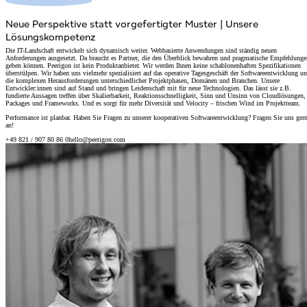
Neue Perspektive statt vorgefertigter Muster
|
Unsere
Lösungskompetenz
Die IT-Landschaft entwickelt sich dynamisch weiter. Webbasierte Anwendungen sind ständig neuen
Anforderungen ausgesetzt. Da braucht es Partner, die den Überblick bewahren und pragmatische Empfehlunge
geben können. Peerigon ist kein Produktanbieter. Wir werden Ihnen keine schablonenhaften Spezifikationen
überstülpen.
Wir haben uns vielmehr spezialisiert auf das operative Tagesgeschäft der Softwareentwicklung u
die komplexen Herausforderungen unterschiedlicher Projektphasen, Domänen und Branchen.
Unsere
Entwickler:innen sind auf Stand und bringen Leidenschaft mit für neue Technologien. Das lässt sie z.B.
fundierte Aussagen treffen über Skalierbarkeit, Reaktionsschnelligkeit, Sinn und Unsinn von Cloudlösungen,
Packages und Frameworks. Und es sorgt für mehr Diversität und Velocity – frischen Wind im Projektteam.
Performance ist planbar. Haben Sie Fragen zu unserer kooperativen Softwareentwicklung? Fragen Sie uns ger
an!
+49 821 / 907 80 86 0
hello@peerigon.com