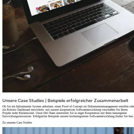
Unsere Case Studies
|
Beispiele erfolgreicher Zusammenarbeit
Ob Sie ein Infotainment System aufsetzen, einen Proof of Concept im Dokumentenmanagement erstellen ode
ein Robotic Dashboard entwickeln: mit unserer kooperativen Softwareentwicklung verschaffen Sie Ihrem
Projekt mehr Rückenwind. Unser Dev-Team unterstützt Sie in enger Kooperation mit Ihren hauseigenen
Entwicklungsressourcen. Erfolgreiche Beispiele unserer hochintegrierten Softwareentwicklung finden Sie hier.
Zu unseren Case Studies