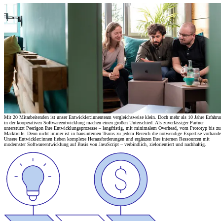
Mit 20 Mitarbeitenden ist unser Entwickler:innenteam vergleichsweise klein. Doch mehr als 10 Jahre Erfahru
in der kooperativen Softwareentwicklung machen einen großen Unterschied. Als zuverlässiger Partner
unterstützt Peerigon Ihre Entwicklungsprozesse – langfristig, mit minimalem Overhead, vom Prototyp bis zu
Marktreife. Denn nicht immer ist in hausinternen Teams zu jedem Bereich die notwendige Expertise vorhande
Unsere Entwickler:innen lieben komplexe Herausforderungen und ergänzen Ihre internen Ressourcen mit
modernster Softwareentwicklung auf Basis von JavaScript – verbindlich, zielorientiert und nachhaltig.