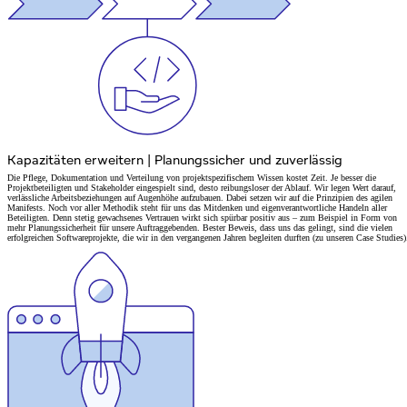
Kapazitäten erweitern
|
Planungssicher und zuverlässig
Die Pflege, Dokumentation und Verteilung von projektspezifischem Wissen kostet Zeit. Je besser die
Projektbeteiligten und Stakeholder eingespielt sind, desto reibungsloser der Ablauf. Wir legen Wert darauf,
verlässliche Arbeitsbeziehungen auf Augenhöhe aufzubauen. Dabei setzen wir auf die Prinzipien des agilen
Manifests. Noch vor aller Methodik steht für uns das Mitdenken und eigenverantwortliche Handeln aller
Beteiligten. Denn stetig gewachsenes Vertrauen wirkt sich spürbar positiv aus – zum Beispiel in Form von
mehr Planungssicherheit für unsere Auftraggebenden. Bester Beweis, dass uns das gelingt, sind die vielen
erfolgreichen Softwareprojekte, die wir in den vergangenen Jahren begleiten durften (
zu unseren Case Studies
)