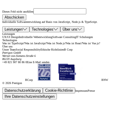
Dieses Feld nicht ausfüllen
Abschicken
Individuelle Softwareentwicklung auf Basis von JavaScript, Node.js & TypeScript.
Leistungen
Technologies
Über uns
Leistungen
UX/UI Design
Individuelle Webentwicklung
Software Consulting
IT Schulungen
Technologies
Was ist TypeScript?
Was ist JavaScript?
Was ist Node.js?
Was ist React?
Was ist Vue.js?
Über uns
Unser Team
Social Responsibility
Ethische Richtlinien
B Corp
Peerigon GmbH
Werner-von-Siemens-Straße 6
86159 Augsburg
+49 821 907 80 86 0
Eine E-Mail senden
BCorp
BNW
© 2026 Peerigon
Datenschutzerklärung
Cookie-Richtlinie
Impressum
Presse
Ihre Datenschutzeinstellungen